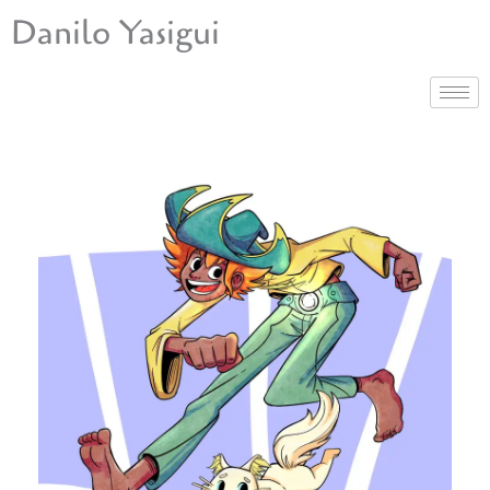
Ir
Danilo Yasigui
para
o
conteúdo