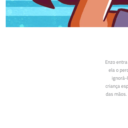
Enzo entra
ela o pe
ignorá-
criança es
das mãos. 