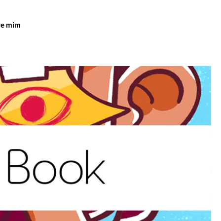
re mim