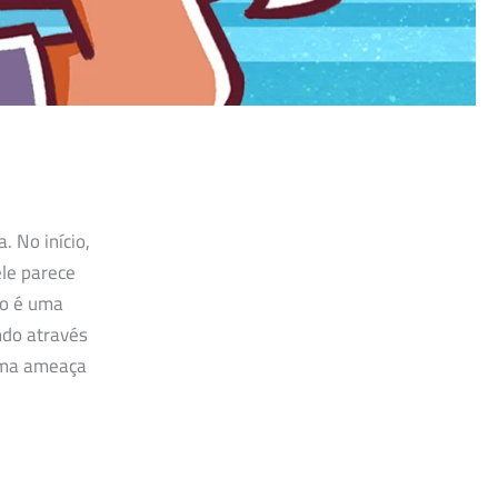
 No início,
le parece
zo é uma
ndo através
 uma ameaça