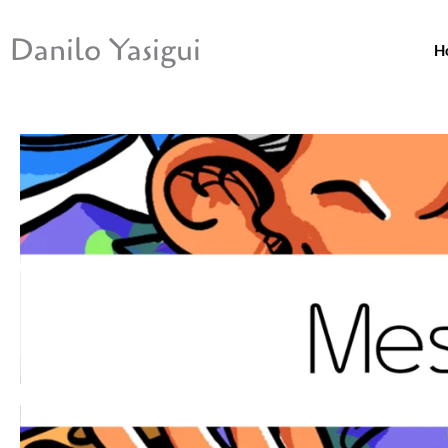
Ir
para
Danilo Yasigui
H
o
conteúdo