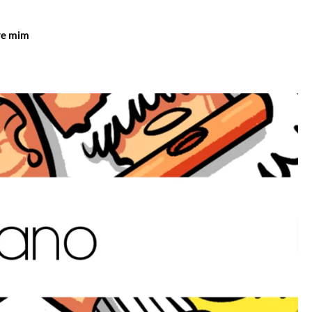
re mim