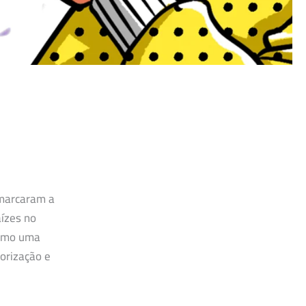
 marcaram a
aízes no
como uma
orização e