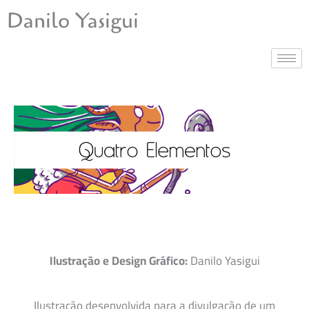
Ir
Danilo Yasigui
para
o
conteúdo
Ilustração e Design Gráfico:
Danilo Yasigui
Ilustração desenvolvida para a divulgação de um