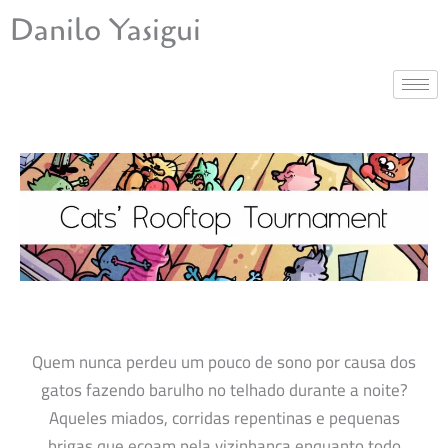
Ir
Danilo Yasigui
para
o
conteúdo
Quem nunca perdeu um pouco de sono por causa dos
gatos fazendo barulho no telhado durante a noite?
Aqueles miados, corridas repentinas e pequenas
brigas que ecoam pela vizinhança enquanto todo