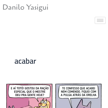
Ir
Danilo Yasigui
para
o
conteúdo
acabar