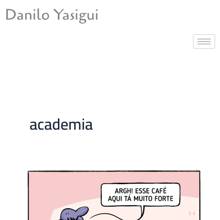
Ir
Danilo Yasigui
para
o
conteúdo
academia