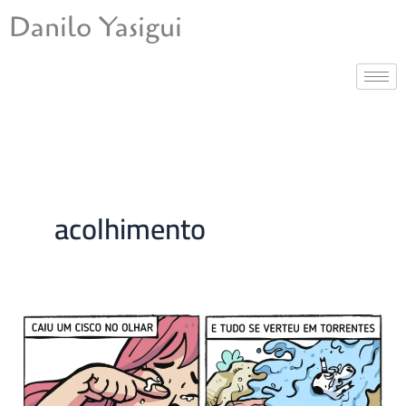
Ir
Danilo Yasigui
para
o
conteúdo
acolhimento