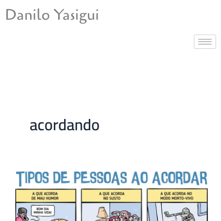
Ir
Danilo Yasigui
para
o
conteúdo
acordando