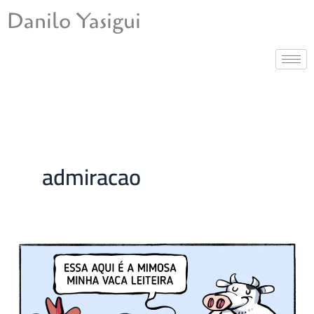
Ir
Danilo Yasigui
para
o
conteúdo
admiracao