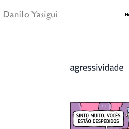
Ir
para
Danilo Yasigui
H
o
conteúdo
agressividade