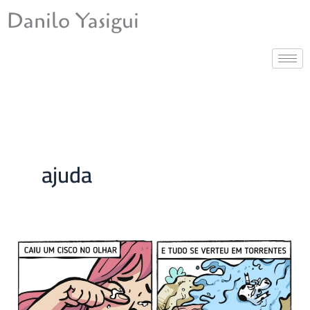
Ir
Danilo Yasigui
para
o
conteúdo
ajuda