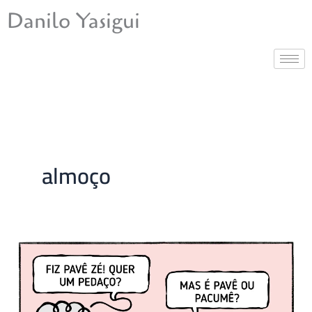
Ir
Danilo Yasigui
para
o
conteúdo
almoço