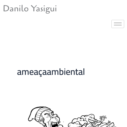
Ir
Danilo Yasigui
para
o
conteúdo
ameaçaambiental