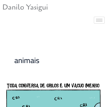
Ir
Danilo Yasigui
para
o
conteúdo
animais