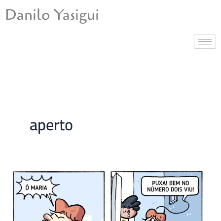
Ir
Danilo Yasigui
para
o
conteúdo
aperto