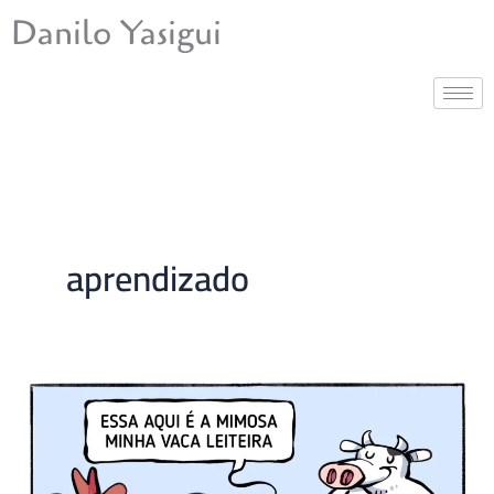
Ir
Danilo Yasigui
para
o
conteúdo
aprendizado