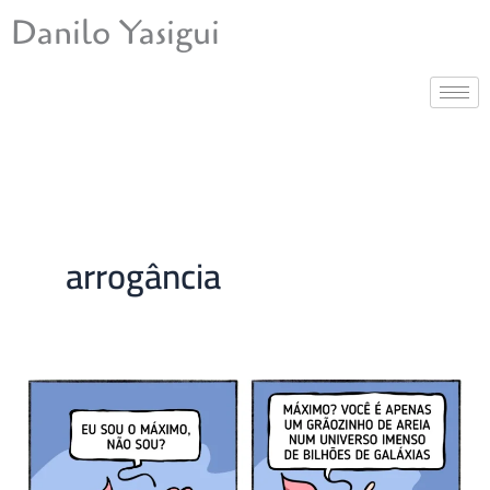
Ir
Danilo Yasigui
para
o
conteúdo
arrogância