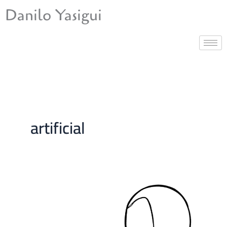
Ir
Danilo Yasigui
para
o
conteúdo
artificial