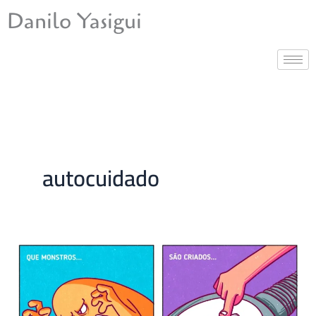
Ir
Danilo Yasigui
para
o
conteúdo
autocuidado