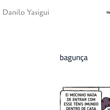
Ir
para
Danilo Yasigui
H
o
conteúdo
bagunça