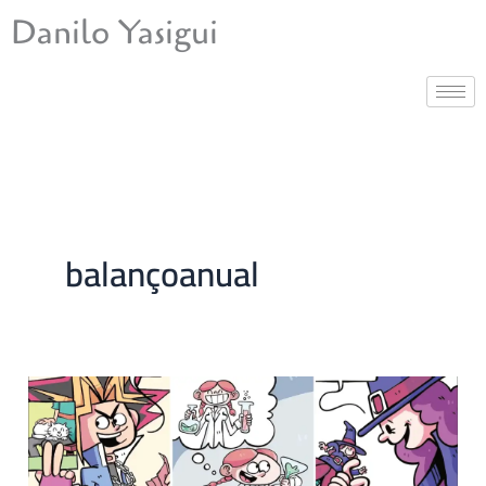
Ir
Danilo Yasigui
para
o
conteúdo
balançoanual