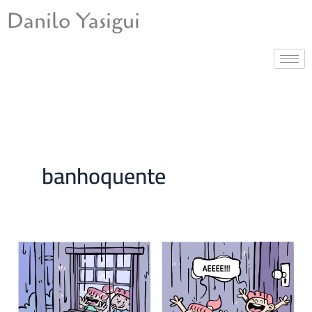
Ir
Danilo Yasigui
para
o
conteúdo
banhoquente