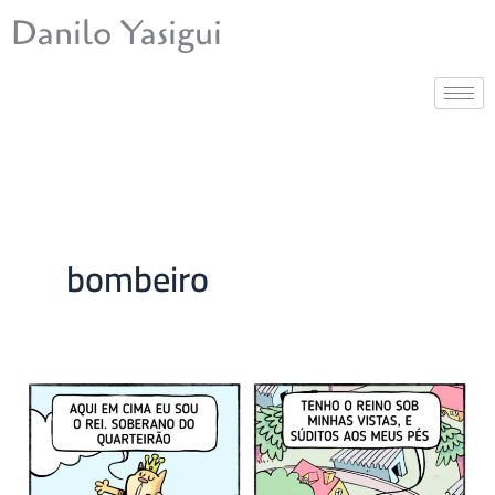
Ir
Danilo Yasigui
para
o
conteúdo
bombeiro