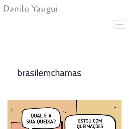
Ir
Danilo Yasigui
para
o
conteúdo
brasilemchamas