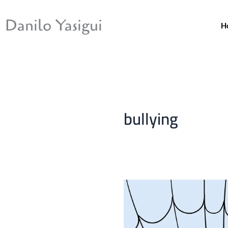
Ir
para
Danilo Yasigui
H
o
conteúdo
bullying