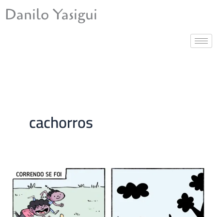
Ir
Danilo Yasigui
para
o
conteúdo
cachorros