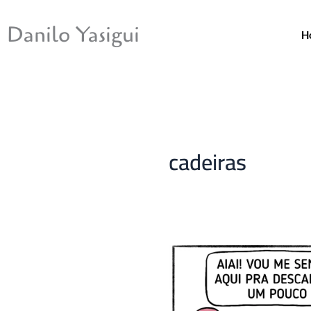
Ir
para
Danilo Yasigui
H
o
conteúdo
cadeiras