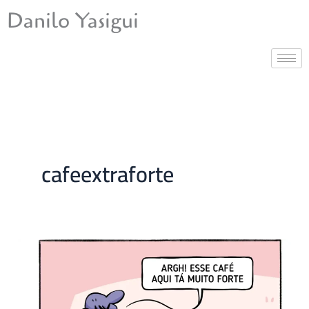
Ir
Danilo Yasigui
para
o
conteúdo
cafeextraforte