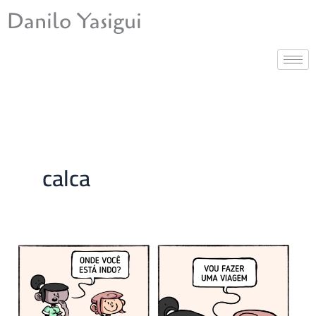
Ir
Danilo Yasigui
para
o
conteúdo
calca