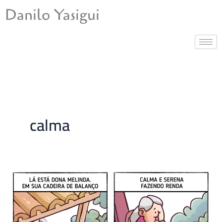
Ir
Danilo Yasigui
para
o
conteúdo
calma