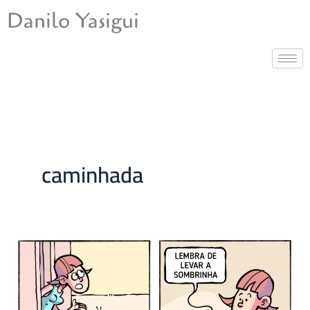
Ir
Danilo Yasigui
para
o
conteúdo
caminhada