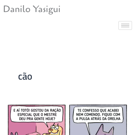
Ir
Danilo Yasigui
para
o
conteúdo
cão