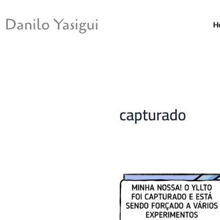
Ir
para
Danilo Yasigui
H
o
conteúdo
capturado