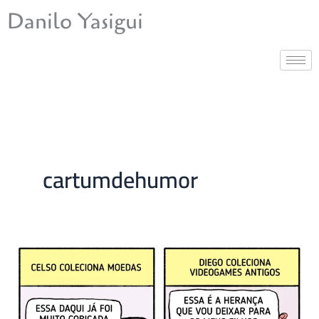
Ir
Danilo Yasigui
para
o
conteúdo
cartumdehumor