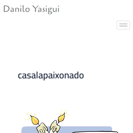
Ir
Danilo Yasigui
para
o
conteúdo
casalapaixonado