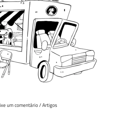
ixe um comentário
/
Artigos