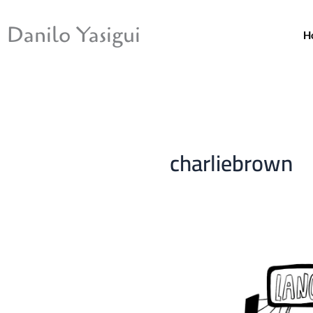
Ir
para
Danilo Yasigui
H
o
conteúdo
charliebrown