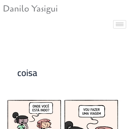
Ir
Danilo Yasigui
para
o
conteúdo
coisa