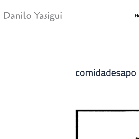
Ir
para
Danilo Yasigui
H
o
conteúdo
comidadesapo