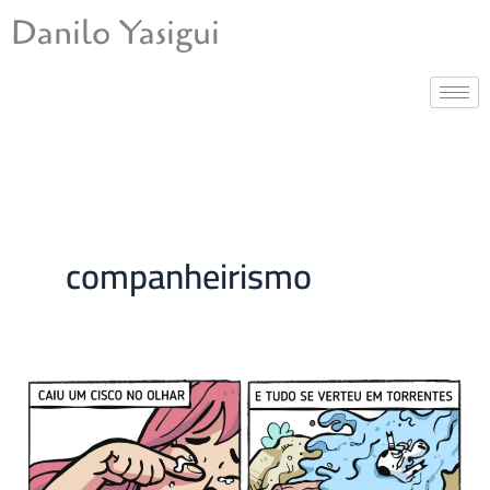
Ir
Danilo Yasigui
para
o
conteúdo
companheirismo