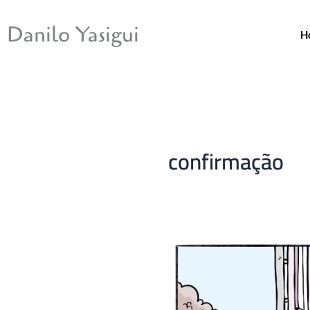
Ir
para
Danilo Yasigui
H
o
conteúdo
confirmação