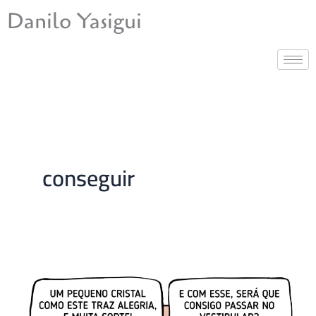
Ir
Danilo Yasigui
para
o
conteúdo
conseguir