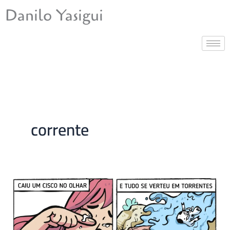
Ir
Danilo Yasigui
para
o
conteúdo
corrente