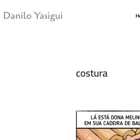
Ir
para
Danilo Yasigui
H
o
conteúdo
costura