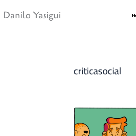
Ir
para
Danilo Yasigui
H
o
conteúdo
criticasocial