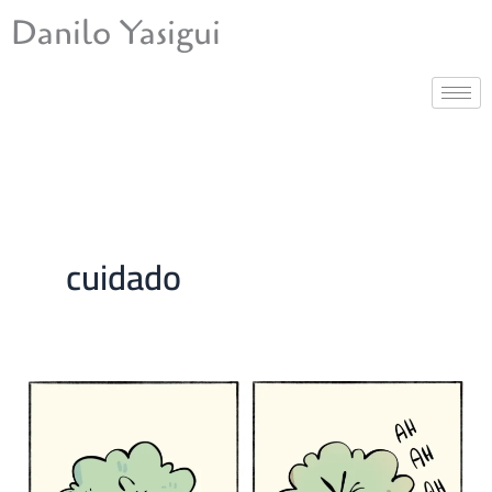
Ir
Danilo Yasigui
para
o
conteúdo
cuidado