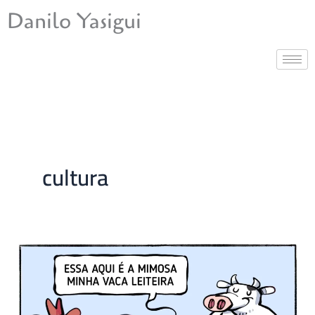
Ir
Danilo Yasigui
para
o
conteúdo
cultura