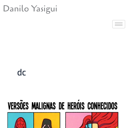
Ir
Danilo Yasigui
para
o
conteúdo
dc