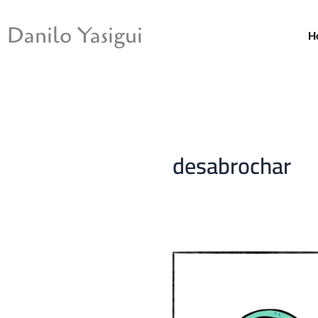
Ir
para
Danilo Yasigui
H
o
conteúdo
desabrochar