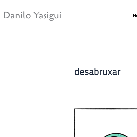
Ir
para
Danilo Yasigui
H
o
conteúdo
desabruxar